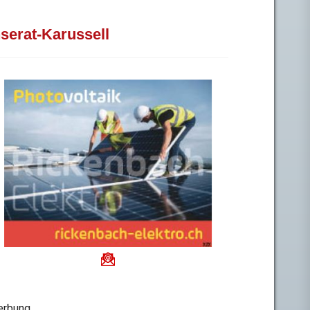
nserat-Karussell
rbung