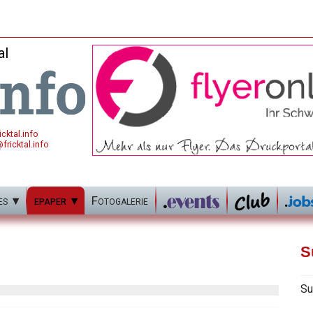
al
cktal.info
fricktal.info
es
epaper
Fotogalerie
S
Su