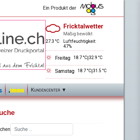
Ein Produkt der
Fricktalwetter
Mäßig bewölkt
27.3 °C
Luftfeuchtigkeit:
47%
Freitag
18.7 °C
|
32.9 °C
Samstag
18.7 °C
|
31.5 °C
Kundencenter
uche
chen