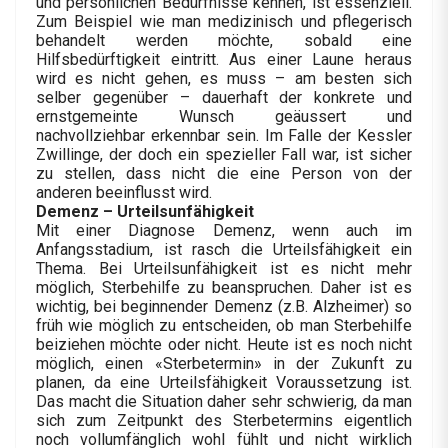
und persönlichen Bedürfnisse kennen, ist essenziell.
Zum Beispiel wie man medizinisch und pflegerisch
behandelt werden möchte, sobald eine
Hilfsbedürftigkeit eintritt. Aus einer Laune heraus
wird es nicht gehen, es muss – am besten sich
selber gegenüber – dauerhaft der konkrete und
ernstgemeinte Wunsch geäussert und
nachvollziehbar erkennbar sein. Im Falle der Kessler
Zwillinge, der doch ein spezieller Fall war, ist sicher
zu stellen, dass nicht die eine Person von der
anderen beeinflusst wird.
Demenz – Urteilsunfähigkeit
Mit einer Diagnose Demenz, wenn auch im
Anfangsstadium, ist rasch die Urteilsfähigkeit ein
Thema. Bei Urteilsunfähigkeit ist es nicht mehr
möglich, Sterbehilfe zu beanspruchen. Daher ist es
wichtig, bei beginnender Demenz (z.B. Alzheimer) so
früh wie möglich zu entscheiden, ob man Sterbehilfe
beiziehen möchte oder nicht. Heute ist es noch nicht
möglich, einen «Sterbetermin» in der Zukunft zu
planen, da eine Urteilsfähigkeit Voraussetzung ist.
Das macht die Situation daher sehr schwierig, da man
sich zum Zeitpunkt des Sterbetermins eigentlich
noch vollumfänglich wohl fühlt und nicht wirklich