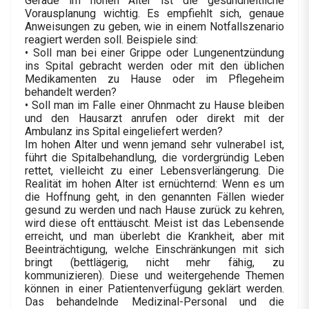
Gerade im hohen Alter ist die gesundheitliche
Vorausplanung wichtig. Es empfiehlt sich, genaue
Anweisungen zu geben, wie in einem Notfallszenario
reagiert werden soll. Beispiele sind:
• Soll man bei einer Grippe oder Lungenentzündung
ins Spital gebracht werden oder mit den üblichen
Medikamenten zu Hause oder im Pflegeheim
behandelt werden?
• Soll man im Falle einer Ohnmacht zu Hause bleiben
und den Hausarzt anrufen oder direkt mit der
Ambulanz ins Spital eingeliefert werden?
Im hohen Alter und wenn jemand sehr vulnerabel ist,
führt die Spitalbehandlung, die vordergründig Leben
rettet, vielleicht zu einer Lebensverlängerung. Die
Realität im hohen Alter ist ernüchternd: Wenn es um
die Hoffnung geht, in den genannten Fällen wieder
gesund zu werden und nach Hause zurück zu kehren,
wird diese oft enttäuscht. Meist ist das Lebensende
erreicht, und man überlebt die Krankheit, aber mit
Beeinträchtigung, welche Einschränkungen mit sich
bringt (bettlägerig, nicht mehr fähig, zu
kommunizieren). Diese und weitergehende Themen
können in einer Patientenverfügung geklärt werden.
Das behandelnde Medizinal-Personal und die