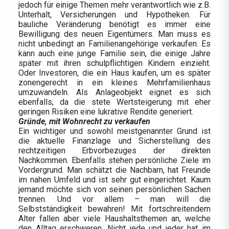
jedoch für einige Themen mehr verantwortlich wie z.B.
Unterhalt, Versicherungen und Hypotheken. Für
bauliche Veränderung benötigt es immer eine
Bewilligung des neuen Eigentümers. Man muss es
nicht unbedingt an Familienangehörige verkaufen. Es
kann auch eine junge Familie sein, die einige Jahre
später mit ihren schulpflichtigen Kindern einzieht.
Oder Investoren, die ein Haus kaufen, um es später
zonengerecht in ein kleines Mehrfamilienhaus
umzuwandeln. Als Anlageobjekt eignet es sich
ebenfalls, da die stete Wertsteigerung mit eher
geringen Risiken eine lukrative Rendite generiert.
Gründe, mit Wohnrecht zu verkaufen
Ein wichtiger und sowohl meistgenannter Grund ist
die aktuelle Finanzlage und Sicherstellung des
rechtzeitigen Erbvorbezuges der direkten
Nachkommen. Ebenfalls stehen persönliche Ziele im
Vordergrund. Man schätzt die Nachbarn, hat Freunde
im nahen Umfeld und ist sehr gut eingerichtet. Kaum
jemand möchte sich von seinen persönlichen Sachen
trennen. Und vor allem – man will die
Selbstständigkeit bewahren! Mit fortschreitendem
Alter fallen aber viele Haushaltsthemen an, welche
den Alltag erschweren. Nicht jede und jeder hat im