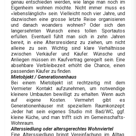
genau entschieden werden, wie lange man noch im
Eigenheim wohnen möchte. Nicht immer muss es
«lebenslänglich» sein. Vielleicht noch vier Jahre, und
dazwischen eine grosse letzte Reise organisieren
und danach woanders wohnen? Oder sich den
langersehnten Wunsch eines tollen Sportautos
erfüllen. Eventuell fühlt man sich in zehn Jahren
bereit, in eine Altersresidenz zu ziehen, um nicht
alleine zu sein. Wichtig sind klare Verhältnisse
zwischen Verkäufer und Käufer. Wünsche und
Anliegen müssen im Kaufvertrag geregelt sein. Eine
absehbare Verbleibezeit erhöht die Chance, einen
passenden Käufer zu finden.
Mietobjekt / Generationenhaus
Bei einem Mietobjekt ist rechtzeitig mit dem
Vermieter Kontakt aufzunehmen, um notwendige
kleinere Umbauten bewilligt zu erhalten. Wenn auch
auf eigene Kosten. Vermehrt gibt es
Generationenhäuser mit speziellem Raumkonzept:
Jeder hat sein eigenes Studio mit Bad/WC, ggf.
kleine Küche, und man trifft sich im Gemeinschafts-
Wohnraum.
Alterssiedlung oder altersgerechtes Wohnviertel
Eine Alterssiedlung bringt Vereinfachung im Alltag.