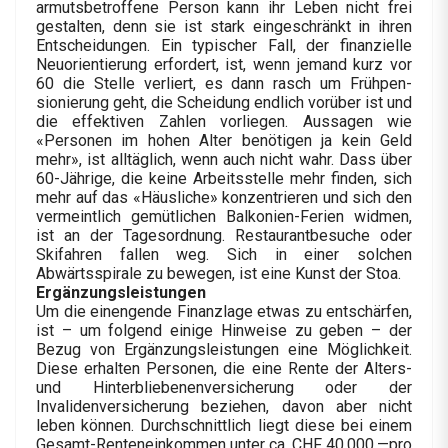
armutsbetroffene Person kann ihr Leben nicht frei
gestalten, denn sie ist stark eingeschränkt in ihren
Entscheidungen. Ein typischer Fall, der finanzielle
Neuorientierung erfordert, ist, wenn jemand kurz vor
60 die Stelle verliert, es dann rasch um Frühpen­
sionierung geht, die Scheidung endlich vorüber ist und
die effektiven Zahlen vorliegen. Aussagen wie
«Personen im hohen Alter benötigen ja kein Geld
mehr», ist alltäglich, wenn auch nicht wahr. Dass über
60-Jährige, die keine Arbeitsstelle mehr finden, sich
mehr auf das «Häusliche» konzentrieren und sich den
vermeintlich gemütlichen Bal­ko­nien-­Ferien widmen,
ist an der Tagesordnung. Restaurantbesuche oder
Skifahren fallen weg. Sich in einer solchen
Abwärtsspirale zu bewegen, ist eine Kunst der Stoa.
Ergänzungsleistungen
Um die einengende Finanzlage etwas zu entschärfen,
ist – um folgend einige Hinweise zu geben – der
Bezug von Ergänzungsleistungen eine Möglichkeit.
Diese erhalten Personen, die eine Rente der Alters-
und Hinterbliebenenversicherung oder der
Invalidenversicherung beziehen, davon aber nicht
leben können. Durchschnittlich liegt diese bei einem
Gesamt-Renteneinkommen unter ca. CHF 40 000.—pro