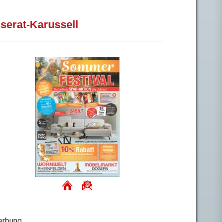
nserat-Karussell
rbung