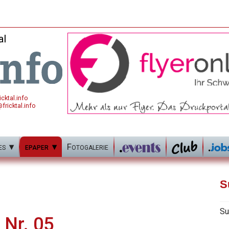
al
cktal.info
fricktal.info
es
epaper
Fotogalerie
S
Su
 Nr. 05