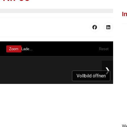
I
Vollbild öffnen
We