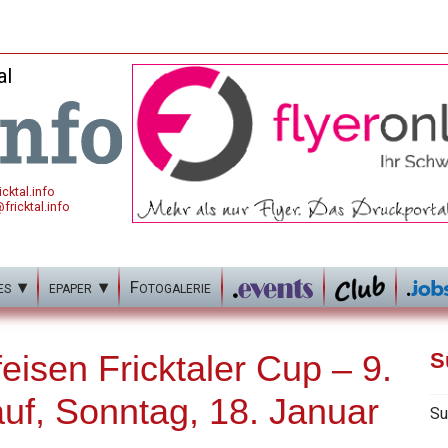
al
cktal.info
fricktal.info
es
epaper
Fotogalerie
eisen Fricktaler Cup – 9.
S
uf, Sonntag, 18. Januar
Su