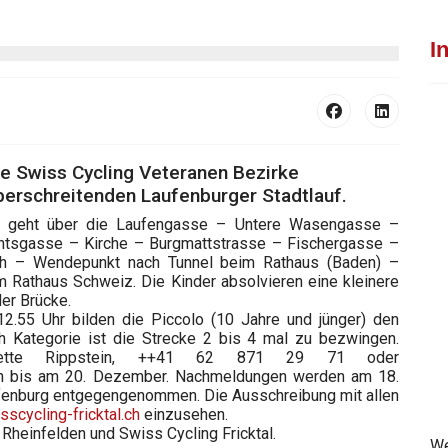
I
die Swiss Cycling Veteranen Bezirke
erschreitenden Laufenburger Stadtlauf.
nd geht über die Laufengasse – Untere Wasengasse –
tsgasse – Kirche – Burgmattstrasse – Fischergasse –
ch – Wendepunkt nach Tunnel beim Rathaus (Baden) –
 Rathaus Schweiz. Die Kinder absolvieren eine kleinere
er Brücke.
12.55 Uhr bilden die Piccolo (10 Jahre und jünger) den
 Kategorie ist die Strecke 2 bis 4 mal zu bezwingen.
dette Rippstein, ++41 62 871 29 71 oder
 bis am 20. Dezember. Nachmeldungen werden am 18.
aufenburg entgegengenommen. Die Ausschreibung mit allen
scycling-fricktal.ch
einzusehen.
Rheinfelden und Swiss Cycling Fricktal.
We