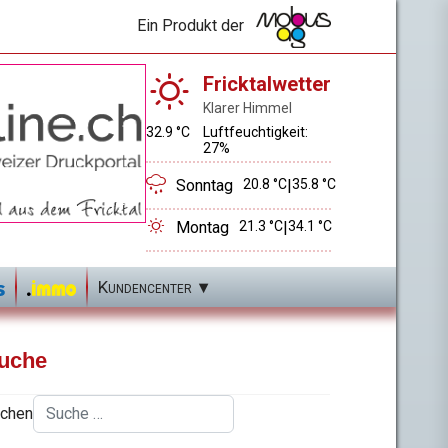
Ein Produkt der
Fricktalwetter
Klarer Himmel
32.9 °C
Luftfeuchtigkeit:
27%
Sonntag
20.8 °C
|
35.8 °C
Montag
21.3 °C
|
34.1 °C
Kundencenter
uche
chen