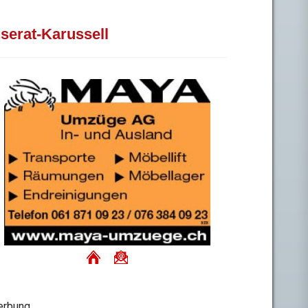
nserat-Karussell
rbung