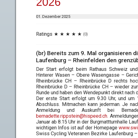
2026
01. Dezember 2025
Ratings
(0)
(br) Bereits zum 9. Mal organisieren 
Laufenburg – Rheinfelden den grenzüb
Der Start erfolgt beim Rathaus Schweiz u
Hinterer Wasen – Obere Wasengasse – Gerich
Rheinbrücke CH – Rheinbrücke D rechts ho
Rheinbrücke D – Rheinbrücke CH – wieder zum
Runde und haben den Wendepunkt direkt nach d
Der erste Start erfolgt um 9.30 Uhr, und um 
Abschluss. Mitmachen kann jederman. Je nach
Anmeldung und Auskunft bei Berna
bernadette.rippstein@hispeed.ch
.
Anmeldungen
Januar ab 8.15 Uhr in der Burgmattturnhalle L
wichtigen Infos ist auf der Homepage
www.swis
Swiss Cycling Veteranen Bezirke Laufenburg – 