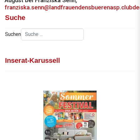
August bei Franziska Senn,
franziska.senn@landfrauendensbuerenasp.clubd
Suche
Suchen
Inserat-Karussell