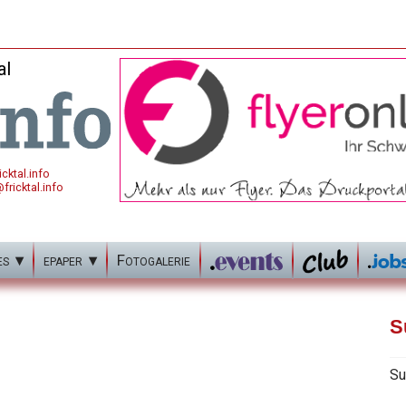
al
cktal.info
fricktal.info
es
epaper
Fotogalerie
S
Su