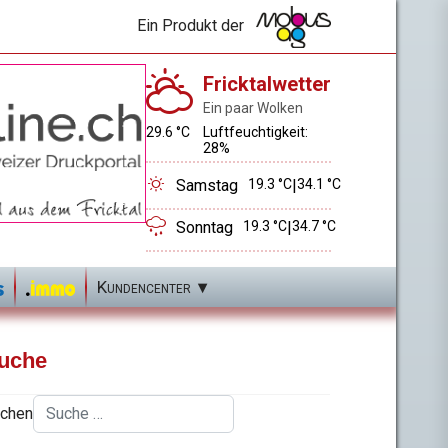
Ein Produkt der
Fricktalwetter
Ein paar Wolken
29.6 °C
Luftfeuchtigkeit:
28%
Samstag
19.3 °C
|
34.1 °C
Sonntag
19.3 °C
|
34.7 °C
Kundencenter
uche
chen