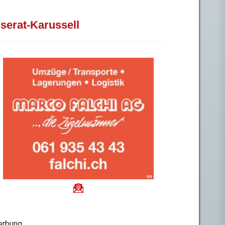
nserat-Karussell
rbung