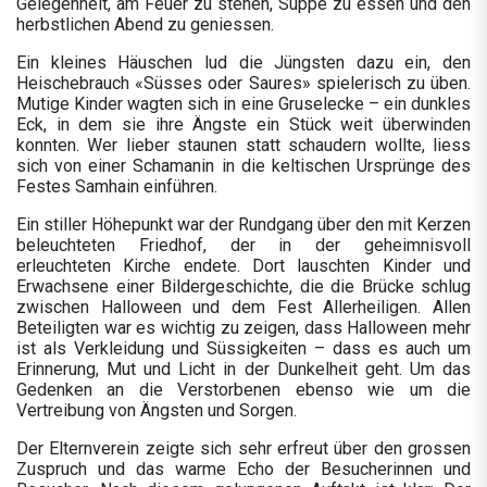
Gelegenheit, am Feuer zu stehen, Suppe zu essen und den
herbstlichen Abend zu geniessen.
Ein kleines Häuschen lud die Jüngsten dazu ein, den
Heischebrauch «Süsses oder Saures» spielerisch zu üben.
Mutige Kinder wagten sich in eine Gruselecke – ein dunkles
Eck, in dem sie ihre Ängste ein Stück weit überwinden
konnten. Wer lieber staunen statt schaudern wollte, liess
sich von einer Schamanin in die keltischen Ursprünge des
Festes Samhain einführen.
Ein stiller Höhepunkt war der Rundgang über den mit Kerzen
beleuchteten Friedhof, der in der geheimnisvoll
erleuchteten Kirche endete. Dort lauschten Kinder und
Erwachsene einer Bildergeschichte, die die Brücke schlug
zwischen Halloween und dem Fest Allerheiligen. Allen
Beteiligten war es wichtig zu zeigen, dass Halloween mehr
ist als Verkleidung und Süssigkeiten – dass es auch um
Erinnerung, Mut und Licht in der Dunkelheit geht. Um das
Gedenken an die Verstorbenen ebenso wie um die
Vertreibung von Ängsten und Sorgen.
Der Elternverein zeigte sich sehr erfreut über den grossen
Zuspruch und das warme Echo der Besucherinnen und