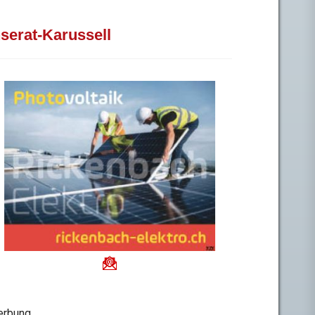
nserat-Karussell
rbung