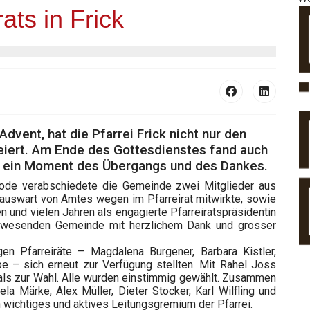
ats in Frick
vent, hat die Pfarrei Frick nicht nur den
eiert. Am Ende des Gottesdienstes fand auch
 – ein Moment des Übergangs und des Dankes.
iode verabschiedete die Gemeinde zwei Mitglieder aus
Hauswart von Amtes wegen im Pfarreirat mitwirkte, sowie
 und vielen Jahren als engagierte Pfarreiratspräsidentin
anwesenden Gemeinde mit herzlichem Dank und grosser
gen Pfarreiräte – Magdalena Burgener, Barbara Kistler,
be – sich erneut zur Verfügung stellten. Mit Rahel Joss
mals zur Wahl. Alle wurden einstimmig gewählt. Zusammen
a Märke, Alex Müller, Dieter Stocker, Karl Wilfling und
in wichtiges und aktives Leitungsgremium der Pfarrei.