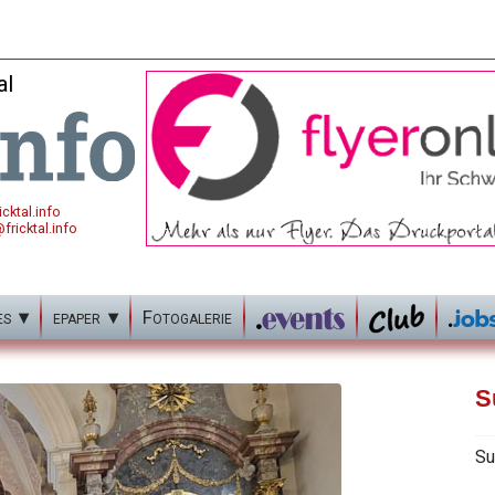
al
cktal.info
fricktal.info
es
epaper
Fotogalerie
S
Su