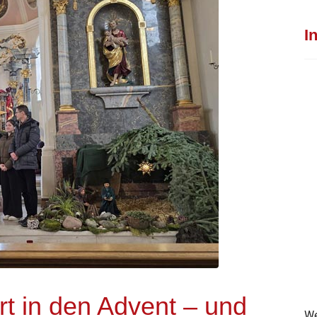
I
rt in den Advent – und
We