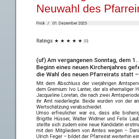
Neuwahl des Pfarreir
Frick
01. Dezember 2025
Ratings
(0)
(uf) Am vergangenen Sonntag, dem 1. Ad
Beginn eines neuen Kirchenjahres gef
die Wahl des neuen Pfarreirats statt
Mit dem Abschluss der vierjährigen Amtsper
dem Gremium: Ivo Lanter, der als ehemaliger 
Jacqueline Loretan, die nach zwei Amtsperioden
ihr Amt niederlegte. Beide wurden von der 
Wertschätzung verabschiedet.
Umso erfreulicher war es, dass alle bisheri
Brigitte Hüsser, Walter Widmer und Felix Lau
stellte sich zudem eine neue Kandidatin erst
mit den Mitgliedern von Amtes wegen – Daniel
Ulrich Feger – bildet der Pfarreirat weiterhin e