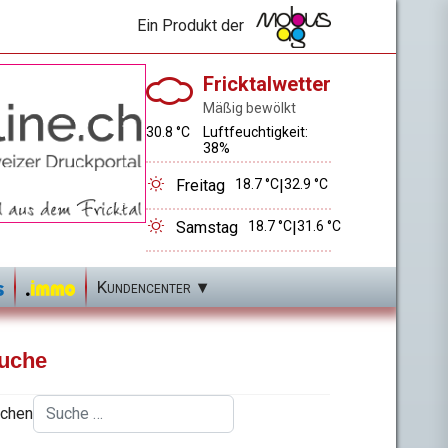
Ein Produkt der
Fricktalwetter
Mäßig bewölkt
30.8 °C
Luftfeuchtigkeit:
38%
Freitag
18.7 °C
|
32.9 °C
Samstag
18.7 °C
|
31.6 °C
Kundencenter
uche
chen