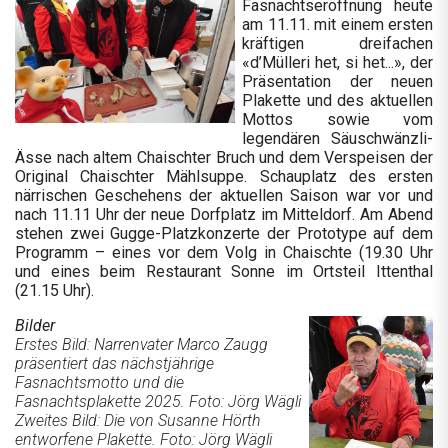
Fasnachtseröffnung heute
am 11.11. mit einem ersten
kräftigen dreifachen
«d’Mülleri het, si het...», der
Präsentation der neuen
Plakette und des aktuellen
Mottos sowie vom
legendären Säuschwänzli-
Ässe nach altem Chaischter Bruch und dem Verspeisen der
Original Chaischter Mählsuppe. Schauplatz des ersten
närrischen Geschehens der aktuellen Saison war vor und
nach 11.11 Uhr der neue Dorfplatz im Mitteldorf. Am Abend
stehen zwei Gugge-Platzkonzerte der Prototype auf dem
Programm – eines vor dem Volg in Chaischte (19.30 Uhr
und eines beim Restaurant Sonne im Ortsteil Itten­thal
(21.15 Uhr).
Bilder
Erstes Bild: Narrenvater Marco Zaugg
präsentiert das nächstjährige
Fasnachtsmotto und die
Fasnachtsplakette 2025. Foto: Jörg Wägli
Zweites Bild: Die von Susanne Hörth
entworfene Plakette. Foto: Jörg Wägli