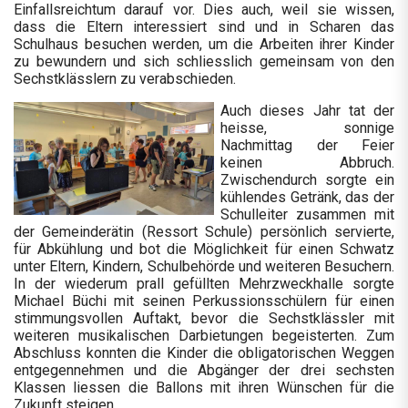
Einfallsreichtum darauf vor. Dies auch, weil sie wissen,
dass die Eltern interessiert sind und in Scharen das
Schulhaus besuchen werden, um die Arbeiten ihrer Kinder
zu bewundern und sich schliesslich gemeinsam von den
Sechstklässlern zu verabschieden.
Auch dieses Jahr tat der
heisse, sonnige
Nachmittag der Feier
keinen Abbruch.
Zwischendurch sorgte ein
kühlendes Getränk, das der
Schulleiter zusammen mit
der Gemeinderätin (Ressort Schule) persönlich servierte,
für Abkühlung und bot die Möglichkeit für einen Schwatz
unter Eltern, Kindern, Schulbehörde und weiteren Besuchern.
In der wiederum prall gefüllten Mehrzweckhalle sorgte
Michael Büchi mit seinen Perkussionsschülern für einen
stimmungsvollen Auftakt, bevor die Sechstklässler mit
weiteren musikalischen Darbietungen begeisterten. Zum
Abschluss konnten die Kinder die obligatorischen Weggen
entgegennehmen und die Abgänger der drei sechsten
Klassen liessen die Ballons mit ihren Wünschen für die
Zukunft steigen.