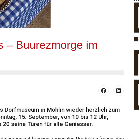
uss – Buurezmorge im
s Dorfmuseum in Möhlin wieder herzlich zum
onntag, 15. September, von 10 bis 12 Uhr,
20 seine Türen für alle Geniesser.
 discrétion mit frischen, regionalen Produkten freuen. Von