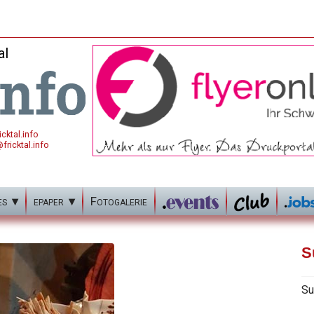
al
cktal.info
fricktal.info
es
epaper
Fotogalerie
S
Su