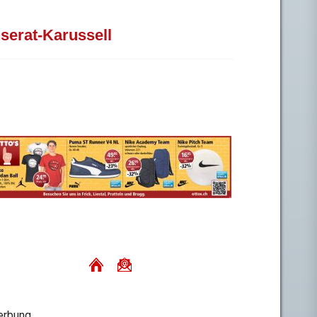
nserat-Karussell
rbung