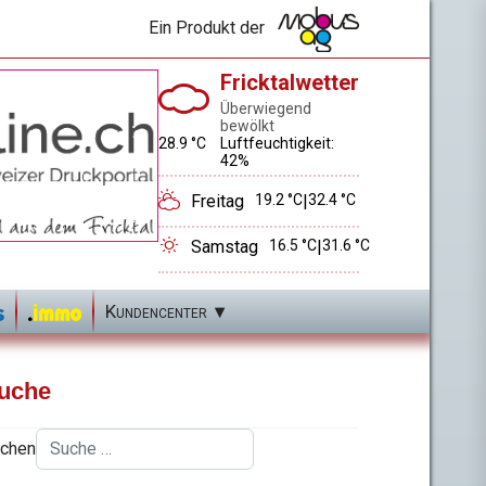
Ein Produkt der
Fricktalwetter
Überwiegend
bewölkt
28.9 °C
Luftfeuchtigkeit:
42%
Freitag
19.2 °C
|
32.4 °C
Samstag
16.5 °C
|
31.6 °C
Kundencenter
uche
chen