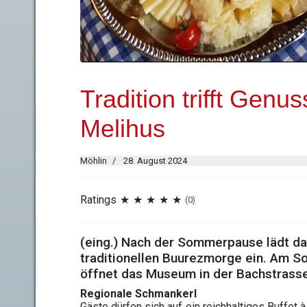
Tradition trifft Gen
Melihus
Möhlin
28. August 2024
Ratings
(0)
(eing.) Nach der Sommerpause lädt da
traditionellen Buure­zmorge ein. Am S
öffnet das Museum in der Bachstrasse 
Regionale Schmankerl
Gäste dürfen sich auf ein reichhaltiges Buffet à