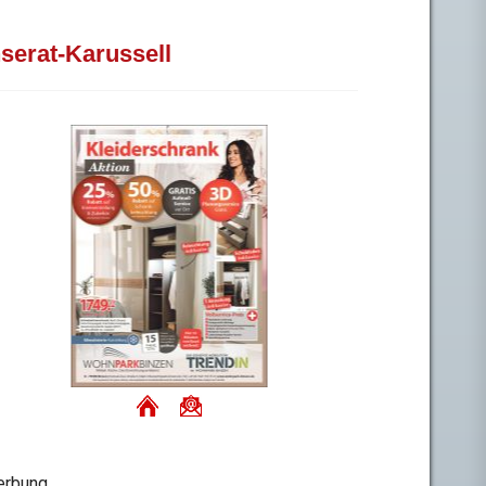
nserat-Karussell
rbung