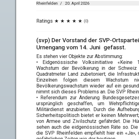
Rheinfelden
20. April 2026
Ratings
(0)
(svp) Der Vorstand der SVP-Ortspartei
Urnengang vom 14. Juni gefasst.
Es stehen vier Objekte zur Abstimmung:
• Eidgenössische Volksinitiative «Keine 10-
Wachstum der Bevölkerung in der Schweiz i
Quadratmeter Land zubetoniert; die Infrastrukt
Einzelnen folgen diesem Wachstum ni
Bevölkerungswachstum wieder auf ein gesundes
nimmt sich dieses Problems an. Die SVP Rheinf
• Referendum zur Änderung Bundesgesetzes u
ursprünglich geschaffen, um Wehrpflich
Militärdienst anzubieten. Durch die Aufhebun
Sicherheitspolitisch bietet er keinen Mehrwert
von Armee und Zivilschutz gefährdet. Die Hü
sehen auch die eidgenössischen Räte so. Die
die SVP Rheinfelden empfiehlt hier ein «Ja»,
gefährlichen Zeiten wie der heutigen.