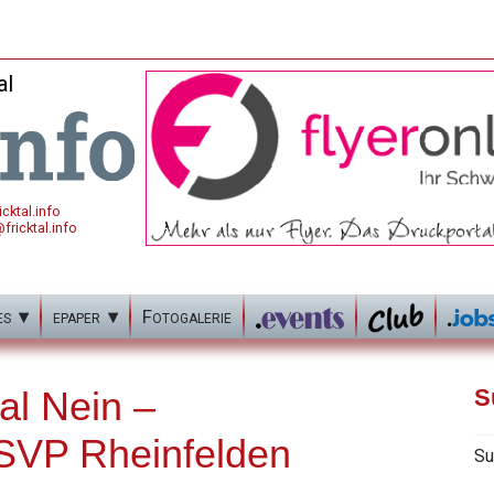
al
cktal.info
fricktal.info
es
epaper
Fotogalerie
al Nein –
S
 SVP Rheinfelden
Su