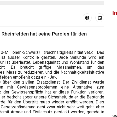
I
 Rheinfelden hat seine Parolen für den
Millionen-Schweiz! (Nachhaltigkeitsinitiative)»: Das
st ausser Kontrolle geraten. Jede Sekunde wird ein
ur ist überlastet, Lebensqualität und Wohlstand für den
cht. Es braucht griffige Massnahmen, um das
 Mass zu reduzieren, und die Nachhaltigkeitsinitiative
elden empfiehlt dazu ein «Ja».
̈ber den zivilen Ersatzdienst: Der Zivildienst wurde
tigen mit Gewissensproblemen eine Alternative zum
g der Gewissenspflicht hat er diese Funktion verloren.
; er bedroht sogar unsere Sicherheit, da er die Bestände
rde für den Übertritt muss wieder erhöht werden. Dies
 Gesetzesänderung geht zwar nicht sehr weit geht, aber
 damit Armee und Zivilschutz gestärkt werden, gerade in
We