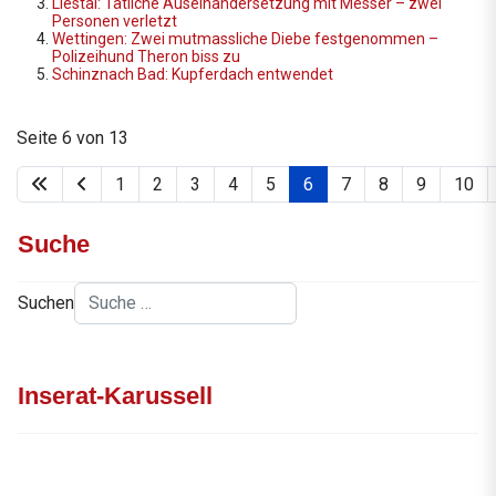
Liestal: Tätliche Auseinandersetzung mit Messer – zwei
Personen verletzt
Wettingen: Zwei mutmassliche Diebe festgenommen –
Polizeihund Theron biss zu
Schinznach Bad: Kupferdach entwendet
Seite 6 von 13
1
2
3
4
5
6
7
8
9
10
Suche
Suchen
Inserat-Karussell