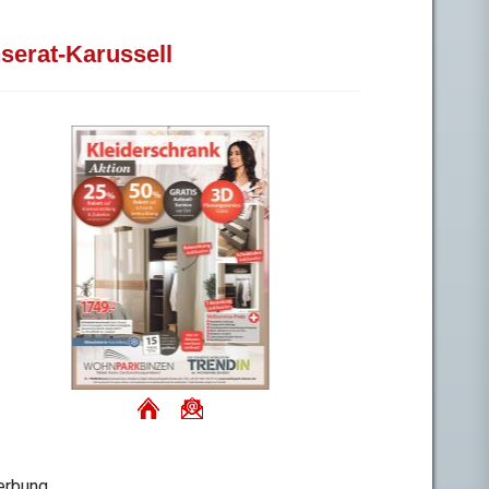
nserat-Karussell
rbung