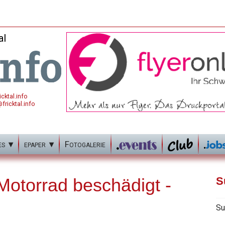
al
cktal.info
fricktal.info
es
epaper
Fotogalerie
otorrad beschädigt -
S
Su