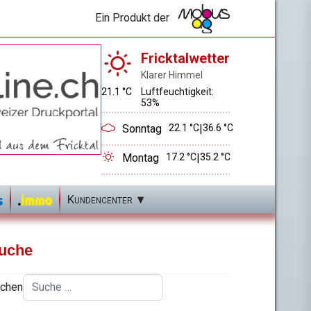
Ein Produkt der
Fricktalwetter
Klarer Himmel
21.1 °C
Luftfeuchtigkeit:
53%
Sonntag
22.1 °C
|
36.6 °C
Montag
17.2 °C
|
35.2 °C
Kundencenter
uche
chen