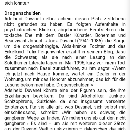
sich lohnte.»
Drogenschulden
Adelheid Duvanel selber scheint diesen Platz zeitlebens
nicht gefunden zu haben. Es folgten Aufenthalte in
psychiatrischen Kliniken, abgebrochene Berufslehren, die
toxische Ehe mit dem Basler Künstler, Bohemian und
Beauvivant Joseph «Joe» Duvanel (1941-1986), die Sorge
um die drogenabhängige, Aids-kranke Tochter und das
Enkelkind. Felix Feigenwinter erzählt in seinem Blog, dass
die Schwester, als sie nach einer Lesung an den
Solothurner Literaturtagen im Mai 1996, kurz vor ihrem Tod,
zusammen nach Basel zurückfuhren, zu ihm sagte: «Wenn
ich jetzt nach Hause komme, wartet ein Dealer in der
Wohnung, um mir das Honorar abzunehmen, das ich für die
Lesung bekommen habe. Drogenschulden!»
Adelheid Duvanel könnte eine der Figuren sein, die ihre
Erzählungen bevölkern. Da sind Alkoholiker, Junkies,
Schizophrene, Suizidale, da sind insgesamt versehrte
Existenzen. Für sie alle gilt, was Duvanel, sich selbst mit
einschliessend, schreibt: «Wir haben es schwer, die
gangbaren Wege zu finden. Wir mühen uns ab auf den nicht
gangbaren.» Es sind – um sie mit weiteren dieser Sätze
aus der Duvanel-Welt zu skizzieren – «Menschen, die sich