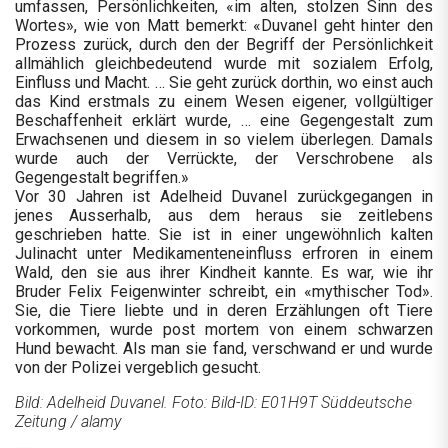
umfassen, Persönlichkeiten, «im alten, stolzen Sinn des
Wortes», wie von Matt bemerkt: «Duvanel geht hinter den
Prozess zurück, durch den der Begriff der Persönlichkeit
allmählich gleichbedeutend wurde mit sozialem Erfolg,
Einfluss und Macht. … Sie geht zurück dorthin, wo einst auch
das Kind erstmals zu einem Wesen eigener, vollgültiger
Beschaffenheit erklärt wurde, … eine Gegengestalt zum
Erwachsenen und diesem in so vielem überlegen. Damals
wurde auch der Verrückte, der Verschrobene als
Gegengestalt begriffen.»
Vor 30 Jahren ist Adelheid Duvanel zurückgegangen in
jenes Ausserhalb, aus dem heraus sie zeitlebens
geschrieben hatte. Sie ist in einer ungewöhnlich kalten
Julinacht unter Medikamenteneinfluss erfroren in einem
Wald, den sie aus ihrer Kindheit kannte. Es war, wie ihr
Bruder Felix Feigenwinter schreibt, ein «mythischer Tod».
Sie, die Tiere liebte und in deren Erzählungen oft Tiere
vorkommen, wurde post mortem von einem schwarzen
Hund bewacht. Als man sie fand, verschwand er und wurde
von der Polizei vergeblich gesucht.
Bild: Adelheid Duvanel. Foto: Bild-ID: E01H9T Süddeutsche
Zeitung / alamy