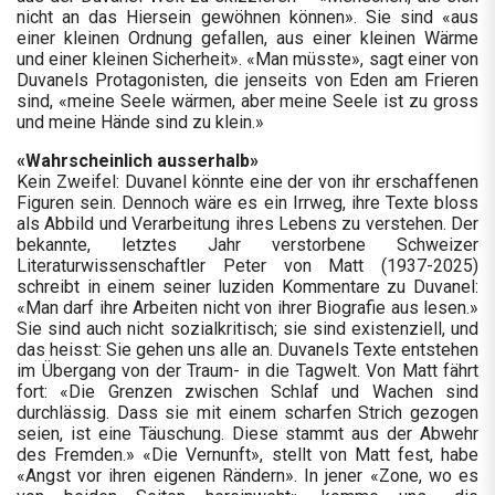
nicht an das Hiersein gewöhnen können». Sie sind «aus
einer kleinen Ordnung gefallen, aus einer kleinen Wärme
und einer kleinen Sicherheit». «Man müsste», sagt einer von
Duvanels Protagonisten, die jenseits von Eden am Frieren
sind, «meine Seele wärmen, aber meine Seele ist zu gross
und meine Hände sind zu klein.»
«Wahrscheinlich ausserhalb»
Kein Zweifel: Duvanel könnte eine der von ihr erschaffenen
Figuren sein. Dennoch wäre es ein Irrweg, ihre Texte bloss
als Abbild und Verarbeitung ihres Lebens zu verstehen. Der
bekannte, letztes Jahr verstorbene Schweizer
Literaturwissenschaftler Peter von Matt (1937-2025)
schreibt in einem seiner luziden Kommentare zu Duvanel:
«Man darf ihre Arbeiten nicht von ihrer Biografie aus lesen.»
Sie sind auch nicht sozialkritisch; sie sind existenziell, und
das heisst: Sie gehen uns alle an. Duvanels Texte entstehen
im Übergang von der Traum- in die Tagwelt. Von Matt fährt
fort: «Die Grenzen zwischen Schlaf und Wachen sind
durchlässig. Dass sie mit einem scharfen Strich gezogen
seien, ist eine Täuschung. Diese stammt aus der Abwehr
des Fremden.» «Die Vernunft», stellt von Matt fest, habe
«Angst vor ihren eigenen Rändern». In jener «Zone, wo es