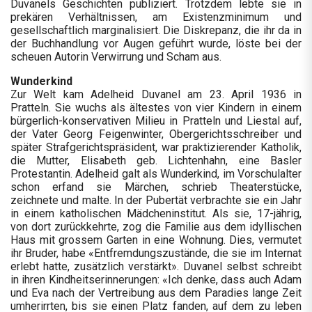
Duvanels Geschichten publiziert. Trotzdem lebte sie in
prekären Verhältnissen, am Existenzminimum und
gesellschaftlich marginalisiert. Die Diskrepanz, die ihr da in
der Buchhandlung vor Augen geführt wurde, löste bei der
scheuen Autorin Verwirrung und Scham aus.
Wunderkind
Zur Welt kam Adelheid Duvanel am 23. April 1936 in
Pratteln. Sie wuchs als ältestes von vier Kindern in einem
bürgerlich-konservativen Milieu in Pratteln und Liestal auf,
der Vater Georg Feigenwinter, Obergerichtsschreiber und
später Strafgerichtspräsident, war praktizierender Katholik,
die Mutter, Elisabeth geb. Lichtenhahn, eine Basler
Protestantin. Adelheid galt als Wunderkind, im Vorschulalter
schon erfand sie Märchen, schrieb Theaterstücke,
zeichnete und malte. In der Pubertät verbrachte sie ein Jahr
in einem katholischen Mädcheninstitut. Als sie, 17-jährig,
von dort zurückkehrte, zog die Familie aus dem idyllischen
Haus mit grossem Garten in eine Wohnung. Dies, vermutet
ihr Bruder, habe «Entfremdungszustände, die sie im Internat
erlebt hatte, zusätzlich verstärkt». Duvanel selbst schreibt
in ihren Kindheitserinnerungen: «Ich denke, dass auch Adam
und Eva nach der Vertreibung aus dem Paradies lange Zeit
umherirrten, bis sie einen Platz fanden, auf dem zu leben