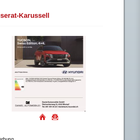
nserat-Karussell
rbung