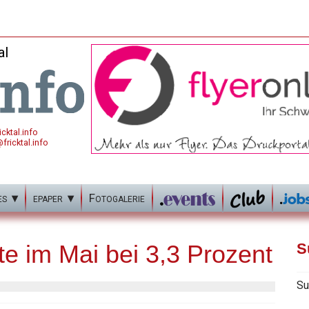
al
cktal.info
fricktal.info
es
epaper
Fotogalerie
e im Mai bei 3,3 Prozent
S
Su