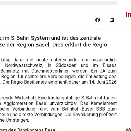
I
nz im S-Bahn-System und ist das zentrale
 der Region Basel. Dies erklärt die Regio
afür, dass die heute untereinander nur unzulänglich
der Nordwestschweiz, in Südbaden und im Elsass
ahnnetz mit Durchmesserlinien werden. Ein JA zum
 Region: für schnellere Verbindungen, die Entlastung des
. Die Regio Basiliensis empfiehlt daher am 14. Juni 2026
ierende Wirtschaft. Eine leistungsfähige S-Bahn ist für ein
ale Agglomeration Basel unverzichtbar. Das Kernelement
rdische Verbindung führt vom Bahnhof Basel SBB zum
elle und direkte Verbindungen. Die Bevölkerung profitiert
hne Umsteigen.
trum des Bahnknotens Basel
We