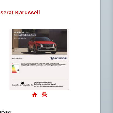
nserat-Karussell
rbung