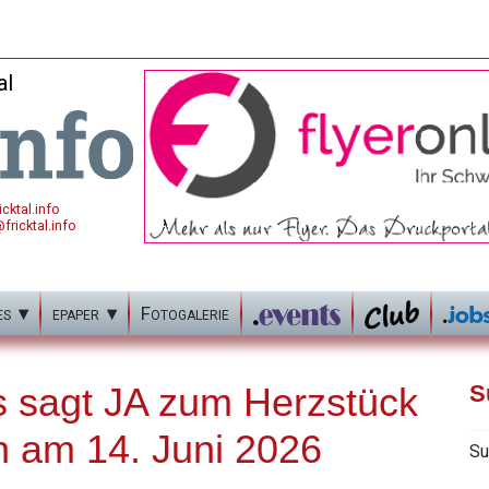
al
cktal.info
fricktal.info
es
epaper
Fotogalerie
is sagt JA zum Herzstück
S
 am 14. Juni 2026
Su