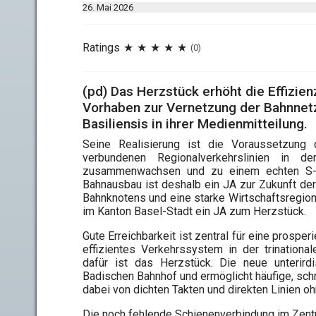
26. Mai 2026
Ratings
(0)
(pd) Das Herzstück erhöht die Effizie
Vorhaben zur Vernetzung der Bahnnetze
Basiliensis in ihrer Medienmitteilung.
Seine Realisierung ist die Voraussetzung d
verbundenen Regionalverkehrslinien in 
zusammenwachsen und zu einem echten S-B
Bahnausbau ist deshalb ein JA zur Zukunft der
Bahnknotens und eine starke Wirtschaftsregion
im Kanton Basel-Stadt ein JA zum Herzstück.
Gute Erreichbarkeit ist zentral für eine prosper
effizientes Verkehrssystem in der trination
dafür ist das Herzstück. Die neue unteri
Badischen Bahnhof und ermöglicht häufige, schn
dabei von dichten Takten und direkten Linien o
Die noch fehlende Schienenverbindung im Zen