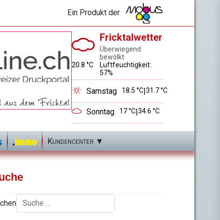
Ein Produkt der
Fricktalwetter
Überwiegend
bewölkt
20.8 °C
Luftfeuchtigkeit:
57%
Samstag
18.5 °C
|
31.7 °C
Sonntag
17 °C
|
34.6 °C
Kundencenter
uche
chen