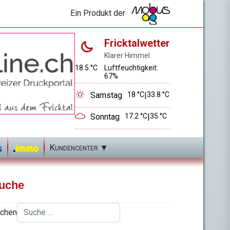
Ein Produkt der
Fricktalwetter
Klarer Himmel
18.5 °C
Luftfeuchtigkeit:
67%
Samstag
18 °C
|
33.8 °C
Sonntag
17.2 °C
|
35 °C
Kundencenter
uche
chen