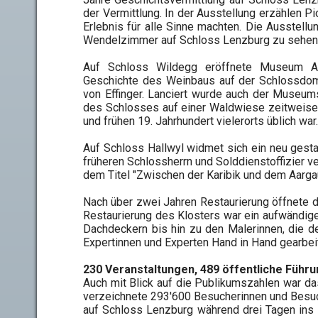
der Vermittlung. In der Ausstellung erzählen P
Erlebnis für alle Sinne machten. Die Ausstell
Wendelzimmer auf Schloss Lenzburg zu sehen
Auf Schloss Wildegg eröffnete Museum Aa
Geschichte des Weinbaus auf der Schlossdomä
von Effinger. Lanciert wurde auch der Museu
des Schlosses auf einer Waldwiese zeitweise
und frühen 19. Jahrhundert vielerorts üblich war.
Auf Schloss Hallwyl widmet sich ein neu gest
früheren Schlossherrn und Solddienstoffizier 
dem Titel "Zwischen der Karibik und dem Aarga
Nach über zwei Jahren Restaurierung öffnete d
Restaurierung des Klosters war ein aufwändige
Dachdeckern bis hin zu den Malerinnen, die de
Expertinnen und Experten Hand in Hand gearbeit
230 Veranstaltungen, 489 öffentliche Führ
Auch mit Blick auf die Publikumszahlen war 
verzeichnete 293'600 Besucherinnen und Besuc
auf Schloss Lenzburg während drei Tagen ins 