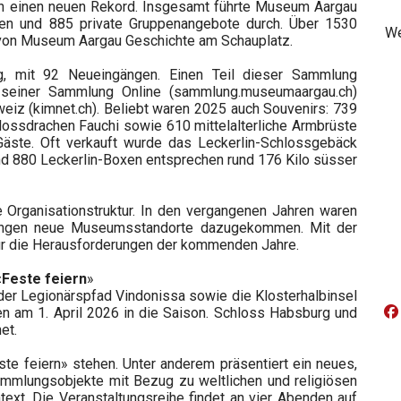
en einen neuen Rekord. Insgesamt führte Museum Aargau
gen und 885 private Gruppenangebote durch. Über 1530
We
 von Museum Aargau Geschichte am Schauplatz.
, mit 92 Neueingängen. Einen Teil dieser Sammlung
 seiner Sammlung Online (sammlung.museumaargau.ch)
eiz (kimnet.ch). Beliebt waren 2025 auch Souvenirs: 739
ossdrachen Fauchi sowie 610 mittelalterliche Armbrüste
Gäste. Oft verkauft wurde das Leckerlin-Schlossgebäck
nd 880 Leckerlin-Boxen entsprechen rund 176 Kilo süsser
rganisationstruktur. In den vergangenen Jahren waren
ttingen neue Museumsstandorte dazugekommen. Mit der
für die Herausforderungen der kommenden Jahre.
Feste feiern
»
der Legionärspfad Vindonissa sowie die Klosterhalbinsel
en am 1. April 2026 in die Saison. Schloss Habsburg und
et.
e feiern» stehen. Unter anderem präsentiert ein neues,
mmlungsobjekte mit Bezug zu weltlichen und religiösen
text. Die Veranstaltungsreihe findet an vier Abenden auf