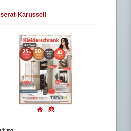
nserat-Karussell
rbung