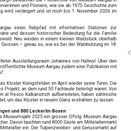
ionierinnen und Pioniere, wie sie ab 1975 Geschichte zum
ung wird verlängert und ist noch bis 1. November 2026 im
.
rgau einen Rebpfad mit informativen Stationen zur
ne und dessen historischer Bedeutung für die Familie
mswald: Neu weiden in einem kleinen Waldstück oberhalb
 Geissen – genau so, wie es bei der Waldnutzung im 18.
alteter Ausstellungsraum Johannes von Hallwyl. Über den
veröffentlichte Museum Aargau zudem eine Publikation mit
u".
as Kloster Königsfelden im April wieder seine Türen. Die
s Projekt, an dem rund 50 Fachleute beteiligt waren: Von
n al fresco Kalkanstrich aufbereiteten, haben zahlreiche
et, um das Kloster in neuem Glanz erstrahlen zu lassen.
ungen und 880 Leckerlin-Boxen
das Museumsjahr 2025 ein grosser Erfolg. Museum Aargau
her. Davon tauchten rund 8000 Gäste am Mittelaltermarkt
Mittelalter ein. Der Tulpenzwiebel- und Genussmarkt auf