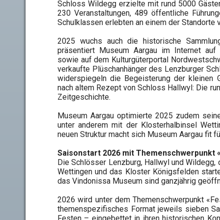
Schloss Wildegg erzielte mit rund 5000 Gäst
230 Veranstaltungen, 489 öffentliche Führun
Schulklassen erlebten an einem der Standorte
2025 wuchs auch die historische Sammlung
präsentiert Museum Aargau im Internet auf
sowie auf dem Kulturgüterportal Nordwestschw
verkaufte Plüschanhänger des Lenzburger Schl
widerspiegeln die Begeisterung der kleinen 
nach altem Rezept von Schloss Hallwyl: Die ru
Zeitgeschichte.
Museum Aargau optimierte 2025 zudem seine O
unter anderem mit der Klosterhalbinsel We
neuen Struktur macht sich Museum Aargau fit 
Saisonstart 2026 mit Themenschwerpunkt «
Die Schlösser Lenzburg, Hallwyl und Wildegg, 
Wettingen und das Kloster Königsfelden start
das Vindonissa Museum sind ganzjährig geöffn
2026 wird unter dem Themenschwerpunkt «Fest
themenspezifisches Format jeweils sieben Sa
Festen – eingebettet in ihren historischen Kon