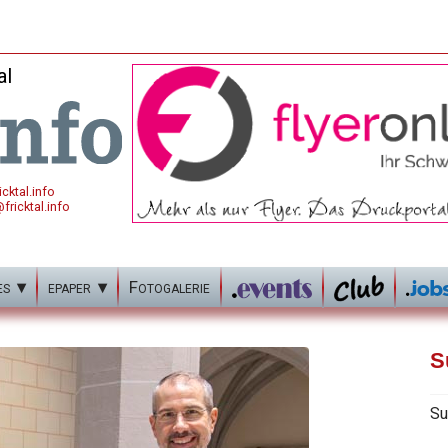
al
cktal.info
fricktal.info
es
epaper
Fotogalerie
S
Su