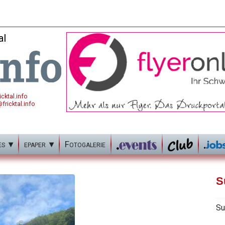
al
cktal.info
fricktal.info
es
epaper
Fotogalerie
S
Su