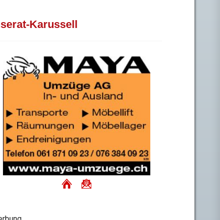
nserat-Karussell
rbung