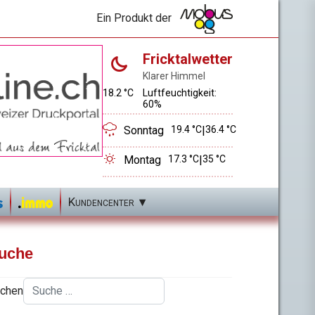
Ein Produkt der
Fricktalwetter
Klarer Himmel
18.2 °C
Luftfeuchtigkeit:
60%
Sonntag
19.4 °C
|
36.4 °C
Montag
17.3 °C
|
35 °C
Kundencenter
uche
chen