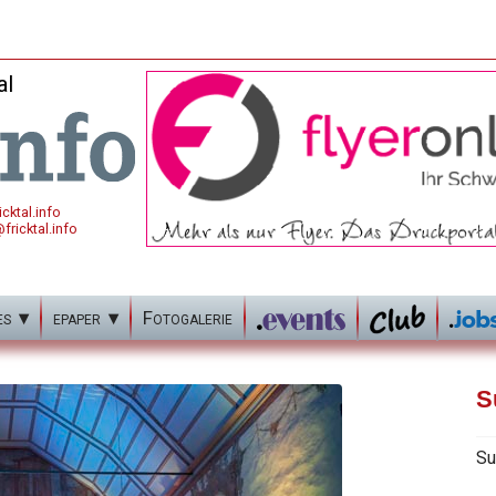
al
cktal.info
fricktal.info
es
epaper
Fotogalerie
S
Su