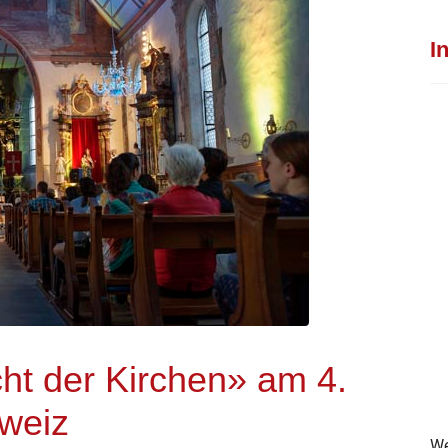
I
t der Kirchen» am 4.
hweiz
We