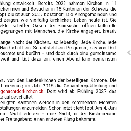
hlung entwickelt. Bereits 2023 nahmen Kirchen in 11
sucherinnen und Besucher in 18 Kantonen der Schweiz die
pt bleibt auch 2027 bestehen: Die Kirchgemeinden und
zeigen, wie vielfältig kirchliches Leben heute ist. Sie
jekte, schaffen Oasen der Sinnsuche, öffnen kulturelle
gegnungen mit Menschen, die Kirche engagiert, kreativ
ange Nacht der Kirchen» so lebendig. Jede Kirche, jede
 Handschrift ein. So entsteht ein Programm, das von Dorf
, leuchtet und berührt – und doch durch eine gemeinsame
n weit und lädt dazu ein, einen Abend lang gemeinsam
en» von den Landeskirchen der beteiligten Kantone. Die
Lancierung im Jahr 2016 die Gesamtprojektleitung und
genachtderkirchen.ch
. Dort wird ab Frühling 2027 das
e aufgeschaltet.
eteiligten Kantonen werden in den kommenden Monaten
staltungen anzumelden. Schon jetzt steht fest: Am 4. Juni
re Nacht erleben – eine Nacht, in der Kirchenräume
r Freitagabend einen anderen Klang bekommt.