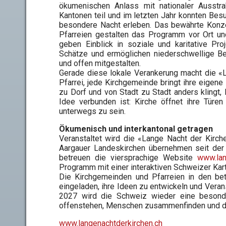
ökumenischen Anlass mit nationaler Ausstra
Kantonen teil und im letzten Jahr konnten Be
besondere Nacht erleben. Das bewährte Konze
Pfarreien gestalten das Programm vor Ort und 
geben Einblick in soziale und karitative Pro
Schätze und ermöglichen niederschwellige Be
und offen mitgestalten.
Gerade diese lokale Verankerung macht die «L
Pfarrei, jede Kirchgemeinde bringt ihre eigene
zu Dorf und von Stadt zu Stadt anders klingt
Idee verbunden ist: Kirche öffnet ihre Türe
unterwegs zu sein.
Ökumenisch und interkantonal getragen
Veranstaltet wird die «Lange Nacht der Kirch
Aargauer Landeskirchen übernehmen seit der 
betreuen die viersprachige Website
www.lan
Programm mit einer interaktiven Schweizer Kart
Die Kirchgemeinden und Pfarreien in den b
eingeladen, ihre Ideen zu entwickeln und Veran
2027 wird die Schweiz wieder eine besonde
offenstehen, Menschen zusammenfinden und de
www.langenachtderkirchen.ch