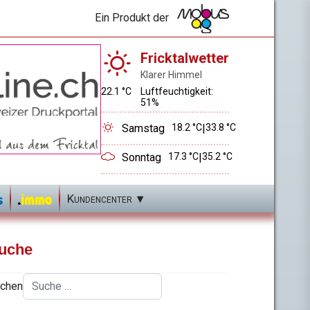
Ein Produkt der
Fricktalwetter
Klarer Himmel
22.1 °C
Luftfeuchtigkeit:
51%
Samstag
18.2 °C
|
33.8 °C
Sonntag
17.3 °C
|
35.2 °C
Kundencenter
uche
chen