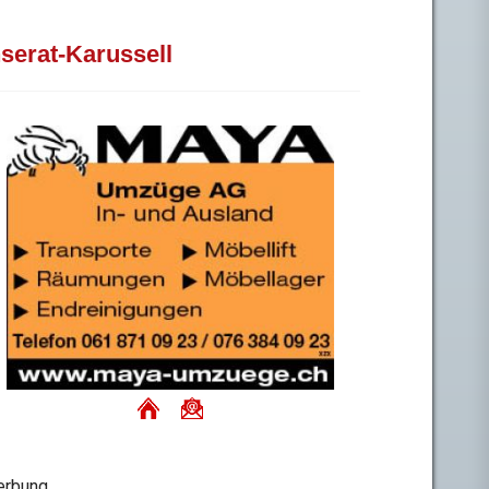
nserat-Karussell
rbung