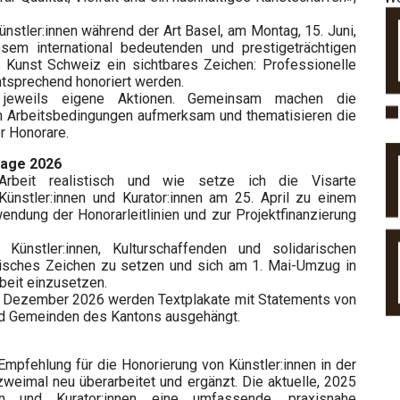
ünstler:innen während der Art Basel, am Montag, 15. Juni,
em international bedeutenden und prestigeträchtigen
e Kunst Schweiz ein sichtbares Zeichen: Professionelle
entsprechend honoriert werden.
n jeweils eigene Aktionen. Gemeinsam machen die
ren Arbeitsbedingungen aufmerksam und thematisieren die
r Honorare.
tage 2026
rbeit realistisch und wie setze ich die Visarte
ünstler:innen und Kurator:innen am 25. April zu einem
ndung der Honorarleitlinien und zur Projektfinanzierung
ünstler:innen, Kulturschaffenden und solidarischen
olitisches Zeichen zu setzen und sich am 1. Mai-Umzug in
rbeit einzusetzen.
is Dezember 2026 werden Textplakate mit Statements von
nd Gemeinden des Kantons ausgehängt.
mpfehlung für die Honorierung von Künstler:innen in der
zweimal neu überarbeitet und ergänzt. Die aktuelle, 2025
innen und Kurator:innen eine umfassende, praxisnahe