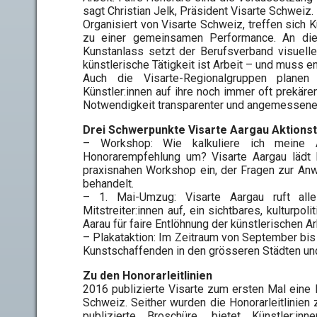
sagt Christian Jelk, Präsident Visarte Schweiz.
Organisiert von Visarte Schweiz, treffen sich K
zu einer gemeinsamen Performance. An dies
Kunstanlass setzt der Berufsverband visuell
künstlerische Tätigkeit ist Arbeit – und muss 
Auch die Visarte-Regionalgruppen plane
Künstler:innen auf ihre noch immer oft prekä
Notwendigkeit transparenter und angemessene
Drei Schwerpunkte Visarte Aargau Aktions
– Workshop: Wie kalkuliere ich meine A
Honorarempfehlung um? Visarte Aargau lädt K
praxisnahen Workshop ein, der Fragen zur Anwe
behandelt.
– 1. Mai-Umzug: Visarte Aargau ruft alle K
Mitstreiter:innen auf, ein sichtbares, kulturp
Aarau für faire Entlöhnung der künstlerischen A
– Plakataktion: Im Zeitraum von September b
Kunstschaffenden in den grösseren Städten u
Zu den Honorarleitlinien
2016 publizierte Visarte zum ersten Mal eine E
Schweiz. Seither wurden die Honorarleitlinien 
publizierte Broschüre, bietet Künstler: