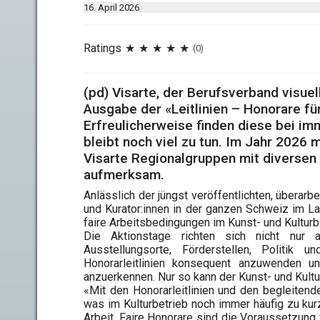
16. April 2026
Ratings
(0)
(pd) Visarte, der Berufsverband visuell
Ausgabe der «Leitlinien – Honorare für
Erfreulicherweise finden diese bei i
bleibt noch viel zu tun. Im Jahr 202
Visarte Regionalgruppen mit diversen 
aufmerksam.
Anlässlich der jüngst veröffentlichten, überarb
und Kurator:innen in der ganzen Schweiz im La
faire Arbeitsbedingungen im Kunst- und Kulturb
Die Aktionstage richten sich nicht nur a
Ausstellungsorte, Förderstellen, Politik u
Honorarleitlinien konsequent anzuwenden und
anzuerkennen. Nur so kann der Kunst- und Kultur
«Mit den Honorarleitlinien und den begleiten
was im Kulturbetrieb noch immer häufig zu kurz
Arbeit. Faire Honorare sind die Voraussetzung fu