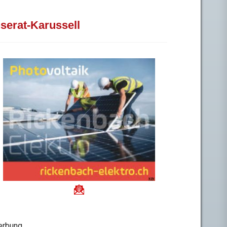
nserat-Karussell
rbung