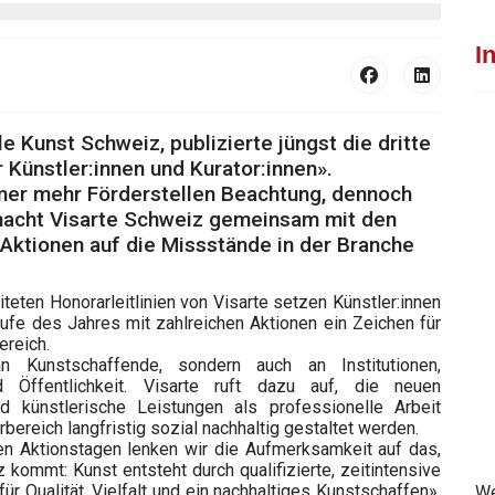
I
e Kunst Schweiz, publizierte jüngst die dritte
 Künstler:innen und Kurator:innen».
mmer mehr Förderstellen Beachtung, dennoch
6 macht Visarte Schweiz gemeinsam mit den
Aktionen auf die Missstände in der Branche
eiteten Honorarleitlinien von Visarte setzen Künstler:innen
ufe des Jahres mit zahlreichen Aktionen ein Zeichen für
ereich.
n Kunstschaffende, sondern auch an Institutionen,
nd Öffentlichkeit. Visarte ruft dazu auf, die neuen
 künstlerische Leistungen als professionelle Arbeit
bereich langfristig sozial nachhaltig gestaltet werden.
den Aktionstagen lenken wir die Aufmerksamkeit auf das,
 kommt: Kunst entsteht durch qualifizierte, zeitintensive
̈r Qualität, Vielfalt und ein nachhaltiges Kunstschaffen»,
We