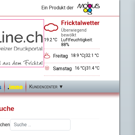
Ein Produkt der
Fricktalwetter
Überwiegend
bewölkt
19.2 °C
Luftfeuchtigkeit:
88%
Freitag
18.9 °C
|
32.1 °C
Samstag
16 °C
|
31.4 °C
Kundencenter
uche
chen