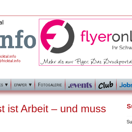
al
cktal.info
fricktal.info
es
epaper
Fotogalerie
t ist Arbeit – und muss
S
Su