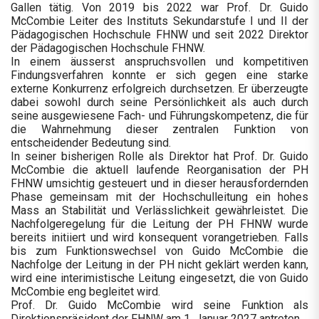
Gallen tätig. Von 2019 bis 2022 war Prof. Dr. Guido
McCombie Leiter des Instituts Sekundarstufe I und II der
Pädagogischen Hochschule FHNW und seit 2022 Direktor
der Pädagogischen Hochschule FHNW.
In einem äusserst anspruchsvollen und kompetitiven
Findungsverfahren konnte er sich gegen eine starke
externe Konkurrenz erfolgreich durchsetzen. Er überzeugte
dabei sowohl durch seine Persönlichkeit als auch durch
seine ausgewiesene Fach- und Führungskompetenz, die für
die Wahrnehmung dieser zentralen Funktion von
entscheidender Bedeutung sind.
In seiner bisherigen Rolle als Direktor hat Prof. Dr. Guido
McCombie die aktuell laufende Reorganisation der PH
FHNW umsichtig gesteuert und in dieser herausfordernden
Phase gemeinsam mit der Hochschulleitung ein hohes
Mass an Stabilität und Verlässlichkeit gewährleistet. Die
Nachfolgeregelung für die Leitung der PH FHNW wurde
bereits initiiert und wird konsequent vorangetrieben. Falls
bis zum Funktionswechsel von Guido McCombie die
Nachfolge der Leitung in der PH nicht geklärt werden kann,
wird eine interimistische Leitung eingesetzt, die von Guido
McCombie eng begleitet wird.
Prof. Dr. Guido McCombie wird seine Funktion als
Direktionspräsident der FHNW am 1. Januar 2027 antreten.