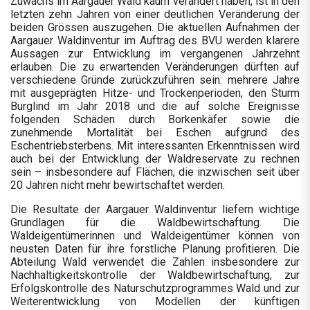
Zuwachs im Aargauer Wald kaum verändert haben, ist in den
letzten zehn Jahren von einer deutlichen Veränderung der
beiden Grössen auszugehen. Die aktuellen Aufnahmen der
Aargauer Waldinventur im Auftrag des BVU werden klarere
Aussagen zur Entwicklung im vergangenen Jahrzehnt
erlauben. Die zu erwartenden Veränderungen dürften auf
verschiedene Gründe zurückzuführen sein: mehrere Jahre
mit ausgeprägten Hitze- und Trockenperioden, den Sturm
Burglind im Jahr 2018 und die auf solche Ereignisse
folgenden Schäden durch Borkenkäfer sowie die
zunehmende Mortalität bei Eschen aufgrund des
Eschentriebsterbens. Mit interessanten Erkenntnissen wird
auch bei der Entwicklung der Waldreservate zu rechnen
sein – insbesondere auf Flächen, die inzwischen seit über
20 Jahren nicht mehr bewirtschaftet werden.
Die Resultate der Aargauer Waldinventur liefern wichtige
Grundlagen für die Waldbewirtschaftung. Die
Waldeigentümerinnen und Waldeigentümer können von
neusten Daten für ihre forstliche Planung profitieren. Die
Abteilung Wald verwendet die Zahlen insbesondere zur
Nachhaltigkeitskontrolle der Waldbewirtschaftung, zur
Erfolgskontrolle des Naturschutzprogrammes Wald und zur
Weiterentwicklung von Modellen der künftigen