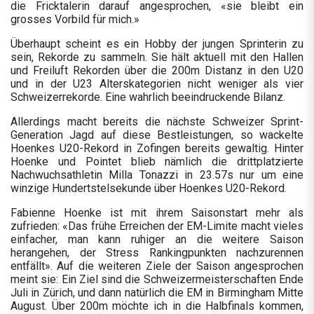
die Fricktalerin darauf angesprochen, «sie bleibt ein
grosses Vorbild für mich.»
Überhaupt scheint es ein Hobby der jungen Sprinterin zu
sein, Rekorde zu sammeln. Sie hält aktuell mit den Hallen
und Freiluft Rekorden über die 200m Distanz in den U20
und in der U23 Alterskategorien nicht weniger als vier
Schweizerrekorde. Eine wahrlich beeindruckende Bilanz.
Allerdings macht bereits die nächste Schweizer Sprint-
Generation Jagd auf diese Bestleistungen, so wackelte
Hoenkes U20-Rekord in Zofingen bereits gewaltig. Hinter
Hoenke und Pointet blieb nämlich die drittplatzierte
Nachwuchsathletin Milla Tonazzi in 23.57s nur um eine
winzige Hundertstelsekunde über Hoenkes U20-Rekord.
Fabienne Hoenke ist mit ihrem Saisonstart mehr als
zufrieden: «Das frühe Erreichen der EM-Limite macht vieles
einfacher, man kann ruhiger an die weitere Saison
herangehen, der Stress Rankingpunkten nachzurennen
entfällt». Auf die weiteren Ziele der Saison angesprochen
meint sie: Ein Ziel sind die Schweizermeisterschaften Ende
Juli in Zürich, und dann natürlich die EM in Birmingham Mitte
August. Über 200m möchte ich in die Halbfinals kommen,