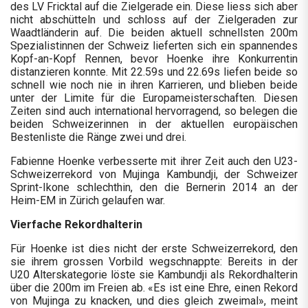
des LV Fricktal auf die Zielgerade ein. Diese liess sich aber
nicht abschütteln und schloss auf der Zielgeraden zur
Waadtländerin auf. Die beiden aktuell schnellsten 200m
Spezialistinnen der Schweiz lieferten sich ein spannendes
Kopf-an-Kopf Rennen, bevor Hoenke ihre Konkurrentin
distanzieren konnte. Mit 22.59s und 22.69s liefen beide so
schnell wie noch nie in ihren Karrieren, und blieben beide
unter der Limite für die Europameisterschaften. Diesen
Zeiten sind auch international hervorragend, so belegen die
beiden Schweizerinnen in der aktuellen europäischen
Bestenliste die Ränge zwei und drei.
Fabienne Hoenke verbesserte mit ihrer Zeit auch den U23-
Schweizerrekord von Mujinga Kambundji, der Schweizer
Sprint-Ikone schlechthin, den die Bernerin 2014 an der
Heim-EM in Zürich gelaufen war.
Vierfache Rekordhalterin
Für Hoenke ist dies nicht der erste Schweizerrekord, den
sie ihrem grossen Vorbild wegschnappte: Bereits in der
U20 Alterskategorie löste sie Kambundji als Rekordhalterin
über die 200m im Freien ab. «Es ist eine Ehre, einen Rekord
von Mujinga zu knacken, und dies gleich zweimal», meint