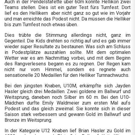
Auch in der Pendelstafette über 60m konnte Hellikon zwei
Teams stellen. Dies ist ein guter Test fürs Turnfest. Dort
lief es den Hellikern aber nicht ganz so gut wie im Vorjahr
und man erreichte das Podest nicht. Da müssen die Helliker
bis zum Turnfest noch etwas üben.
Dies trübte die Stimmung allerdings nicht, ganz im
Gegenteil. Die Kids drehten so richtig auf und es gab immer
wieder super Resultate zu bestaunen. Was sich am Schluss
in Podestplätze auszahlen sollte. Mit dem optimalen
Wetter war es am Nachmittag vorbei, und mit dem Beginn
des Rangverlesens begann es zu regnen. Der Regen kam
nicht nur vom Himmel, sondern es regnete auch
sensationelle 20 Medaillen für den Helliker Turnnachwuchs.
Bei den jüngsten Knaben, U10M, erkämpfte sich Jayden
Hasler gleich drei Medaillen. Zwei goldene im Ballwurf und
Weitsprung, daneben noch Silber im 60 m. Bei den U10-
Mädchen durfte Emily Waldmeier zum ersten Mal aufs
Podest und das gleich zweimal. Sie konnte sich in dieser
Saison stark verbessern und gewann Gold im Ballwurf und
Bronze im Weitsprung.
In der Kategorie U12 Knaben lief Brian Hasler zu Gold im