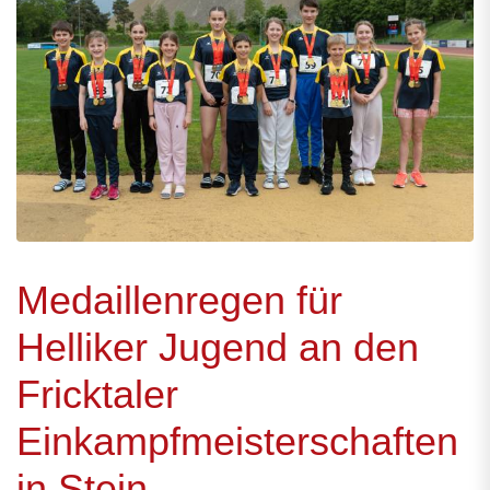
Medaillenregen für
Helliker Jugend an den
Fricktaler
Einkampfmeisterschaften
in Stein