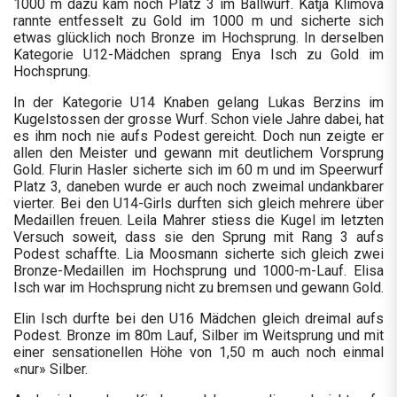
1000 m dazu kam noch Platz 3 im Ballwurf. Katja Klimova
rannte entfesselt zu Gold im 1000 m und sicherte sich
etwas glücklich noch Bronze im Hochsprung. In derselben
Kategorie U12-Mädchen sprang Enya Isch zu Gold im
Hochsprung.
In der Kategorie U14 Knaben gelang Lukas Berzins im
Kugelstossen der grosse Wurf. Schon viele Jahre dabei, hat
es ihm noch nie aufs Podest gereicht. Doch nun zeigte er
allen den Meister und gewann mit deutlichem Vorsprung
Gold. Flurin Hasler sicherte sich im 60 m und im Speerwurf
Platz 3, daneben wurde er auch noch zweimal undankbarer
vierter. Bei den U14-Girls durften sich gleich mehrere über
Medaillen freuen. Leila Mahrer stiess die Kugel im letzten
Versuch soweit, dass sie den Sprung mit Rang 3 aufs
Podest schaffte. Lia Moosmann sicherte sich gleich zwei
Bronze-Medaillen im Hochsprung und 1000-m-Lauf. Elisa
Isch war im Hochsprung nicht zu bremsen und gewann Gold.
Elin Isch durfte bei den U16 Mädchen gleich dreimal aufs
Podest. Bronze im 80m Lauf, Silber im Weitsprung und mit
einer sensationellen Höhe von 1,50 m auch noch einmal
«nur» Silber.