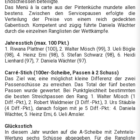
Endschiessen beteiligte.
Das Menü à la carte aus der Pintenküche mundete allen
bestens. Zwischen den Servicepausen erfolgte die
Verteilung der Preise von einem reich gedeckten
Gabentisch. Kompetent und zügig führte Daniela Wächter
durch die einzelnen Ranglisten der Wettkämpfe.
Jahresstich (max. 100 Pkt.)
1. Riwana Plattner (100), 2. Walter Mösch (99), 3. Ueli Bögle
(98), 4. Heinz Erni (98), 5. Stefan Schwarz (98), 6. Heidi
Lienhard (97), 7. Daniela Wächter (97).
Carré-Stich (100er-Scheibe, Passen à 2 Schuss)
Das Ziel war, eine möglichst kleine Differenz der zwei
Passenschüsse zu erreichen. Das Total der fünf besten
Passen wurde gewertet. Bei Punktgleichheit bestimmten
die besten Streichpassen den Rang. 1. Walter Mösch (1
Diff.-Pkt.), 2. Robert Waldmeier (3 Diff.-Pkt.), 3. Urs Stäuble
(4 Diff.-Pkt.), danach folgen mit je 5 Diff.-Pkt.: 4. Daniela
Wächter, 5. Heinz Erni, 6. Ueli Amsler.
Glücksstich
In diesem Jahr wurden auf die A-Scheibe mit Zehntels-
Wertung sechs Schüsse abgegeben. Für die Rangliste