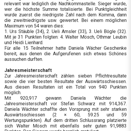
relevant war lediglich die Nachkommastelle. Sieger wurde,
wer die höchste Summe totalisierte. Bei Punktgleichheit
wurde zuerst die niedrigste Zahl nach dem Komma, dann
die zweitniedrigste usw. gewertet. Bei einem möglichen
Maximum von 54 waren dies:
1. Urs Stäuble (34), 2. Ueli Amsler (33), 3. Ueli Bögle (32).
Mit je 31 Punkten folgten: 4. Walter Mösch, Othmar Leubin
und Heidi Lienhard.
Für alle 15 Teilnehmer hatte Daniela Wächer Geschenke
bereit, aus denen die Aufgerufenen sich etwas Schönes
aussuchen durften.
Jahresmeisterschaft
Zur Jahresmeisterschaft zählen sieben Pflichtresultate
sowie die vier besten Resultate der Auswärtsschiessen.
Aus diesen Resultaten ist ein Total von 940 Punkten
möglich.
Mit 920,917 gewann Daniela Wächter die
Jahresmeisterschaft vor Stefan Schwarz mit 914,367.
Daniela Wächter schaffte den Vorsprung mit sehr starken
Auswärtsschiessen (2 × 60, 59.25 und 59
Wertungspunkten). Auf dem dritten Schlussrang platzierte
sich Walter Mösch mit ebenfalls sehr guten 91,9883