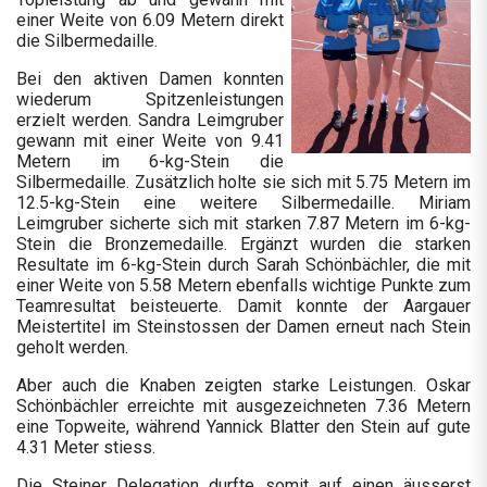
einer Weite von 6.09 Metern direkt
die Silbermedaille.
Bei den aktiven Damen konnten
wiederum Spitzenleistungen
erzielt werden. Sandra Leimgruber
gewann mit einer Weite von 9.41
Metern im 6-kg-Stein die
Silbermedaille. Zusätzlich holte sie sich mit 5.75 Metern im
12.5-kg-Stein eine weitere Silbermedaille. Miriam
Leimgruber sicherte sich mit starken 7.87 Metern im 6-kg-
Stein die Bronzemedaille. Ergänzt wurden die starken
Resultate im 6-kg-Stein durch Sarah Schönbächler, die mit
einer Weite von 5.58 Metern ebenfalls wichtige Punkte zum
Teamresultat beisteuerte. Damit konnte der Aargauer
Meistertitel im Steinstossen der Damen erneut nach Stein
geholt werden.
Aber auch die Knaben zeigten starke Leistungen. Oskar
Schönbächler erreichte mit ausgezeichneten 7.36 Metern
eine Topweite, während Yannick Blatter den Stein auf gute
4.31 Meter stiess.
Die Steiner Delegation durfte somit auf einen äusserst