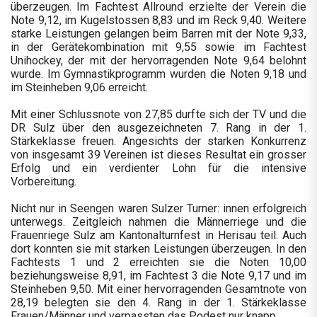
überzeugen. Im Fachtest Allround erzielte der Verein die
Note 9,12, im Kugelstossen 8,83 und im Reck 9,40. Weitere
starke Leistungen gelangen beim Barren mit der Note 9,33,
in der Gerätekombination mit 9,55 sowie im Fachtest
Unihockey, der mit der hervorragenden Note 9,64 belohnt
wurde. Im Gymnastikprogramm wurden die Noten 9,18 und
im Steinheben 9,06 erreicht.
Mit einer Schlussnote von 27,85 durfte sich der TV und die
DR Sulz über den ausgezeichneten 7. Rang in der 1.
Stärkeklasse freuen. Angesichts der starken Konkurrenz
von insgesamt 39 Vereinen ist dieses Resultat ein grosser
Erfolg und ein verdienter Lohn für die intensive
Vorbereitung.
Nicht nur in Seengen waren Sulzer Turner: innen erfolgreich
unterwegs. Zeitgleich nahmen die Männerriege und die
Frauenriege Sulz am Kantonalturnfest in Herisau teil. Auch
dort konnten sie mit starken Leistungen überzeugen. In den
Fachtests 1 und 2 erreichten sie die Noten 10,00
beziehungsweise 8,91, im Fachtest 3 die Note 9,17 und im
Steinheben 9,50. Mit einer hervorragenden Gesamtnote von
28,19 belegten sie den 4. Rang in der 1. Stärkeklasse
Frauen/Männer und verpassten das Podest nur knapp.