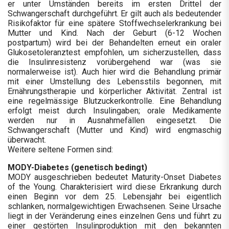
er unter Umständen bereits im ersten Drittel der
Schwangerschaft durchgeführt. Er gilt auch als bedeutender
Risikofaktor für eine spätere Stoffwechselerkrankung bei
Mutter und Kind. Nach der Geburt (6-12 Wochen
postpartum) wird bei der Behandelten erneut ein oraler
Glukosetoleranztest empfohlen, um sicherzustellen, dass
die Insulinresistenz vorübergehend war (was sie
normalerweise ist). Auch hier wird die Behandlung primär
mit einer Umstellung des Lebensstils begonnen, mit
Ernährungstherapie und körperlicher Aktivität. Zentral ist
eine regelmässige Blutzuckerkontrolle. Eine Behandlung
erfolgt meist durch Insulingaben; orale Medikamente
werden nur in Ausnahmefällen eingesetzt. Die
Schwangerschaft (Mutter und Kind) wird engmaschig
überwacht.
Weitere seltene Formen sind:
MODY-Diabetes (genetisch bedingt)
MODY ausgeschrieben bedeutet Maturity-Onset Diabetes
of the Young. Charakterisiert wird diese Erkrankung durch
einen Beginn vor dem 25. Lebensjahr bei eigentlich
schlanken, normalgewichtigen Erwachsenen. Seine Ursache
liegt in der Veränderung eines einzelnen Gens und führt zu
einer gestörten Insulinproduktion mit den bekannten