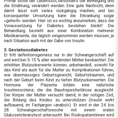
Primär sollte der Lebensstil, besonders die Bewegung und
die Ernährung, verändert werden. Eine gute Nachricht, denn
damit lässt sich vieles rückgängig machen, und bei
konsequenter Umsetzung kann die Erkrankung sogar
«geheilt» werden. Hier ist es wichtig anzumerken, dass die
Voraussetzung für Diabetes bestehen bleibt! Die
Behandlung besteht aus einer Kombination mehrerer
Medikamente, die täglich eingenommen werden müssen, je
nach Situation auch mit der Gabe von Insulin.
3. Gestationsdiabetes
Er tritt definitionsgemäss nur in der Schwangerschaft auf
und wird bei 5-15 % aller werdenden Mütter beobachtet. Die
erhöhten Blutzuckerwerte können, unbehandelt, sowohl für
das Kind als auch für die Mutter zu Komplikationen führen,
wie übermässiges Geburtsgewicht, Geburtstraumen, und
nach der Geburt beim Kind zu tiefen Blutzuckerwerten. Die
Hormone der Plazenta bilden eine natürliche
Insulinresistenz, die die Bauchspeicheldrüse ausgleicht.
Der Körper der Mutter versucht damit, in der nötigen Zeit,
die Bildung des Kindes zu unterstützen (Insulin wirkt
aufbauend, im Fachjargon «anabol»). Er wird in der 24. bis
28. Schwangerschaftswoche mit einem oralen
Glukosetoleranztest untersucht. Bei Risikopatientinnen wird