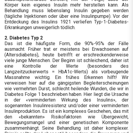
Körper kein eigenes Insulin mehr herstellen kann. Als
Behandlung muss lebenslang Insulin gegeben werden
(tägliche Injektionen oder über eine Insulinpumpe). Vor der
Entdeckung des Insulins 1921 verliefen Typ-1-Diabetes-
Erkrankungen unweigerlich tödlich.
2. Diabetes Typ 2
Das ist die häufigste Form, die 90%-95% der Fälle
ausmacht. Früher trat er meistens bei Erwachsenen auf
(Altersdiabetes), heute betrifft er erschreckenderweise
viele junge Menschen. Der Beginn ist schleichend, daher ist
eine Kontrolle der Werte (besonders des
Langzeitzuckerwerts = HbA1c-Werts) als vorbeugende
Massnahme wichtig. Ein frühes Erkennen hilft! Wir
verweisen hier auf die gängigsten Begleiterscheinungen
wie vermehrten Durst, schlecht heilende Wunden, die wir in
Diabetes Folge 1 beschrieben haben. Hier liegt die Ursache
in der «verminderten Wirkung des Insulins», der
sogenannten Insulinresistenz und/oder einer verminderten
Insulinproduktion. Es ist ein komplexes Geschehen, das mit
den «bekannten» Risikofaktoren wie Übergewicht,
Bewegungsmangel und einer genetischen Komponente
zusammenhängt. Seine Behandlung ist daher komplexer.