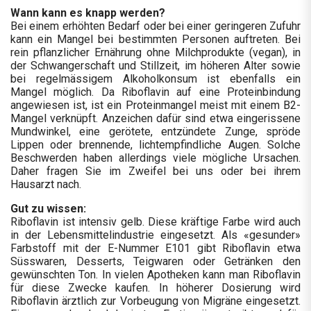
Wann kann es knapp werden?
Bei einem erhöhten Bedarf oder bei einer geringeren Zufuhr
kann ein Mangel bei bestimmten Personen auftreten. Bei
rein pflanzlicher Ernährung ohne Milchprodukte (vegan), in
der Schwangerschaft und Stillzeit, im höheren Alter sowie
bei regelmässigem Alkoholkonsum ist ebenfalls ein
Mangel möglich. Da Riboflavin auf eine Proteinbindung
angewiesen ist, ist ein Proteinmangel meist mit einem B2-
Mangel verknüpft. Anzeichen dafür sind etwa eingerissene
Mundwinkel, eine gerötete, entzündete Zunge, spröde
Lippen oder brennende, lichtempfindliche Augen. Solche
Beschwerden haben allerdings viele mögliche Ursachen.
Daher fragen Sie im Zweifel bei uns oder bei ihrem
Hausarzt nach.
Gut zu wissen:
Riboflavin ist intensiv gelb. Diese kräftige Farbe wird auch
in der Lebensmittelindustrie eingesetzt. Als «gesunder»
Farbstoff mit der E-Nummer E101 gibt Riboflavin etwa
Süsswaren, Desserts, Teigwaren oder Getränken den
gewünschten Ton. In vielen Apotheken kann man Riboflavin
für diese Zwecke kaufen. In höherer Dosierung wird
Riboflavin ärztlich zur Vorbeugung von Migräne eingesetzt.