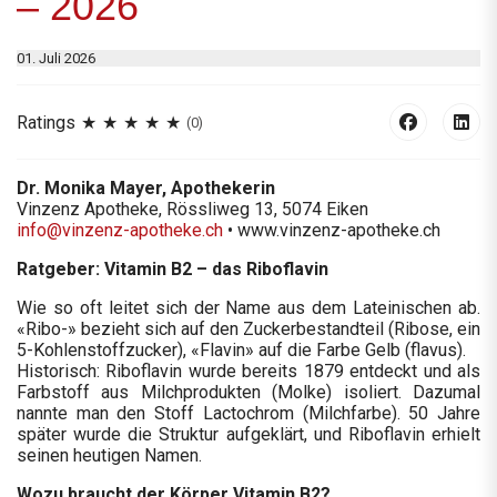
– 2026
01. Juli 2026
Ratings
(0)
Dr. Monika Mayer, Apothekerin
Vinzenz Apotheke, Rössliweg 13, 5074 Eiken
info@vinzenz-apotheke.ch
• www.vinzenz-apotheke.ch
Ratgeber: Vitamin B2 – das Riboflavin
Wie so oft leitet sich der Name aus dem Lateinischen ab.
«Ribo-» bezieht sich auf den Zuckerbestandteil (Ribose, ein
5-Kohlenstoffzucker), «Flavin» auf die Farbe Gelb (flavus).
Historisch: Riboflavin wurde bereits 1879 entdeckt und als
Farbstoff aus Milchprodukten (Molke) isoliert. Dazumal
nannte man den Stoff Lactochrom (Milchfarbe). 50 Jahre
später wurde die Struktur aufgeklärt, und Riboflavin erhielt
seinen heutigen Namen.
Wozu braucht der Körper Vitamin B2?