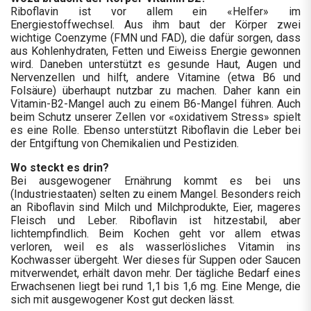
Riboflavin ist vor allem ein «Helfer» im
Energiestoffwechsel. Aus ihm baut der Körper zwei
wichtige Coenzyme (FMN und FAD), die dafür sorgen, dass
aus Kohlenhydraten, Fetten und Eiweiss Energie gewonnen
wird. Daneben unterstützt es gesunde Haut, Augen und
Nervenzellen und hilft, andere Vitamine (etwa B6 und
Folsäure) überhaupt nutzbar zu machen. Daher kann ein
Vitamin-B2-Mangel auch zu einem B6-Mangel führen. Auch
beim Schutz unserer Zellen vor «oxidativem Stress» spielt
es eine Rolle. Ebenso unterstützt Riboflavin die Leber bei
der Entgiftung von Chemikalien und Pestiziden.
Wo steckt es drin?
Bei ausgewogener Ernährung kommt es bei uns
(Industriestaaten) selten zu einem Mangel. Besonders reich
an Riboflavin sind Milch und Milchprodukte, Eier, mageres
Fleisch und Leber. Riboflavin ist hitzestabil, aber
lichtempfindlich. Beim Kochen geht vor allem etwas
verloren, weil es als wasserlösliches Vitamin ins
Kochwasser übergeht. Wer dieses für Suppen oder Saucen
mitverwendet, erhält davon mehr. Der tägliche Bedarf eines
Erwachsenen liegt bei rund 1,1 bis 1,6 mg. Eine Menge, die
sich mit ausgewogener Kost gut decken lässt.