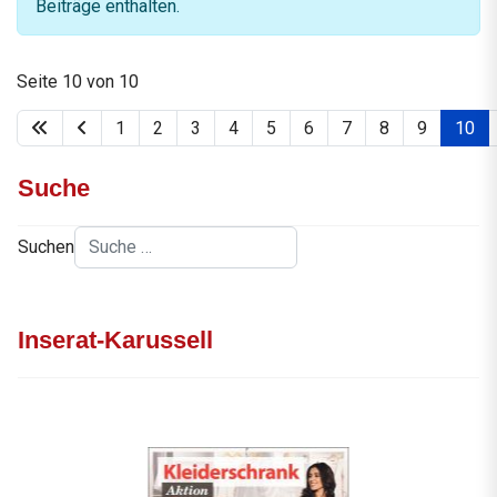
Beiträge enthalten.
Seite 10 von 10
1
2
3
4
5
6
7
8
9
10
Suche
Suchen
Inserat-Karussell