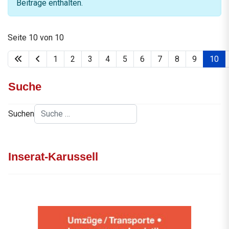
Beiträge enthalten.
Seite 10 von 10
1
2
3
4
5
6
7
8
9
10
Suche
Suchen
Inserat-Karussell